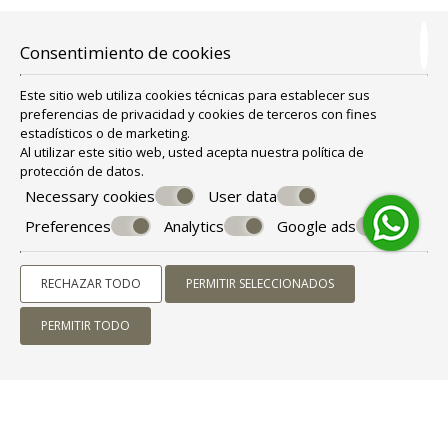
Consentimiento de cookies
Este sitio web utiliza cookies técnicas para establecer sus
preferencias de privacidad y cookies de terceros con fines
estadísticos o de marketing.
Al utilizar este sitio web, usted acepta nuestra política de
protección de datos
.
SERVICIOS
Necessary cookies
User data
Preferences
Analytics
Google ads
Terraza
Caja de seguridad
Almacenamiento de equipaje
RECHAZAR TODO
PERMITIR SELECCIONADOS
Estacionamiento gratuito
Habitaciones familiares
PERMITIR TODO
Check-in/check-out exprés
Aire acondicionado