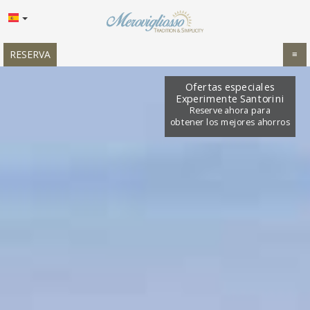
RESERVA
≡
HOME
Ofertas especiales
Experimente Santorini
UBICACIÓN
Reserve ahora para
obtener los mejores ahorros
ALOJAMIENTO
INSTALACIONES
GALERÍA
OFERTAS
IMPRESIONES
INVESTIGACIÓN
CONTACTO