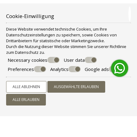
Cookie-Einwilligung
Diese Website verwendet technische Cookies, um Ihre
Datenschutzeinstellungen zu speichern, sowie Cookies von
Drittanbietern für statistische oder Marketingzwecke.
Durch die Nutzung dieser Website stimmen Sie unserer Richtlinie
zum
Datenschutz
zu.
AUSSTATTUNG
Necessary cookies
User data
Preferences
Analytics
Google ads
Terrasse
Safe
Gepäckaufbewahrung
ALLE ABLEHNEN
AUSGEWÄHLTE ERLAUBEN
Kostenlose Parkplätze
Familienzimmer
ALLE ERLAUBEN
Express Checkin/Checkout
Klimaanlage