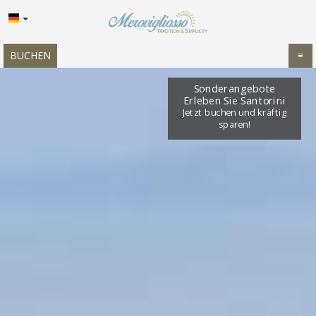
BUCHEN
≡
STARTSEITE
Sonderangebote
Erleben Sie Santorini
STANDORT
Jetzt buchen und kräftig
sparen!
UNTERKUNFT
EINRICHTUNGEN
GALERIE
ANGEBOTE
EINDRÜCKE
NACHFRAGE
KONTAKT