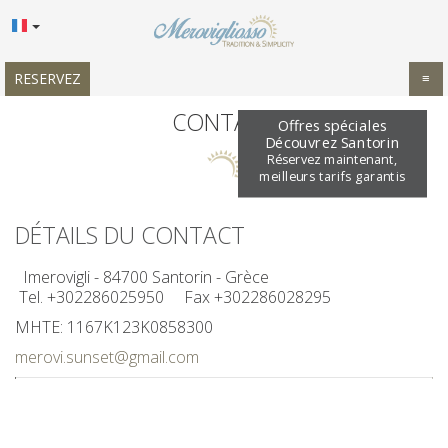
RESERVEZ
≡
ACCUEIL
CONTACT
Offres spéciales
Découvrez Santorin
SITUATION
Réservez maintenant,
meilleurs tarifs garantis
HÉBERGEMENT
DÉTAILS DU CONTACT
FACILITÉS
Imerovigli - 84700 Santorin - Grèce
GALERIE PHOTOS
Tel.
+302286025950
Fax +302286028295
OFFRES
MHTE: 1167Κ123Κ0858300
merovi.sunset@gmail.com
IMPRESSIONS
DEMANDE
CONTACT