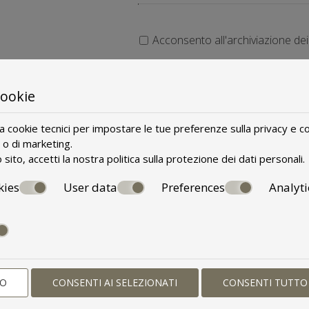
Acconsento all'archiviazione dei 
cookie
za cookie tecnici per impostare le tue preferenze sulla privacy e co
i o di marketing.
sito, accetti la nostra politica sulla
protezione dei dati personali
.
kies
User data
Preferences
Analyti
 UNA PRENOTA
TO
CONSENTI AI SELEZIONATI
CONSENTI TUTTO