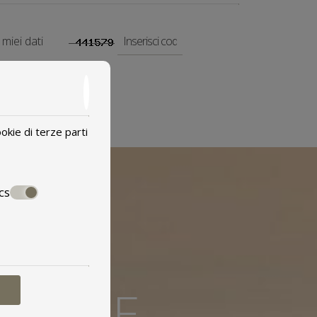
miei dati
SPEDIRE
okie di terze parti
cs
ZIONE