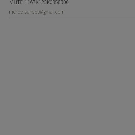
MHTE: 1167Κ123Κ0858300
merovi.sunset@gmail.com