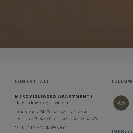
CONTATTACI
FOLLOW
MEROVIGLIOSSO APARTMENTS
Hotel in Imerovigli - Santorin
Imerovigli - 84700 Santorini - Grecia
Tel.
+302286025950
Fax +302286028295
MHTE: 1167Κ123Κ0858300
IMPRESS