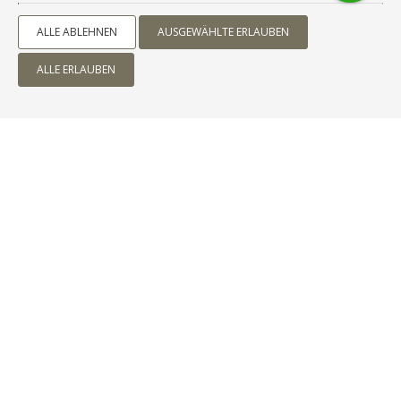
ALLE ABLEHNEN
AUSGEWÄHLTE ERLAUBEN
ALLE ERLAUBEN
BUDGET-STUDIO OHNE AUSSICHT
2 personen
1 doppelbett
MEHR LESEN
VERFÜGBARKEIT PRÜFEN