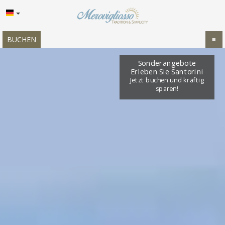
BUCHEN
≡
STARTSEITE
Sonderangebote
Erleben Sie Santorini
STANDORT
Jetzt buchen und kräftig
sparen!
UNTERKUNFT
EINRICHTUNGEN
GALERIE
ANGEBOTE
EINDRÜCKE
NACHFRAGE
KONTAKT